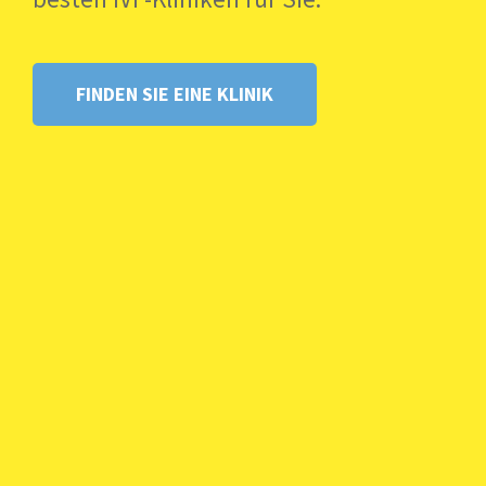
FINDEN SIE EINE KLINIK
Mit Vertrauen ins Ausland Plane Deine
Reise zur IVF-Klinik – informiert und
selbstbestimmt.
Entdecke die beliebtesten Kinderwunschkliniken, für die
sich Patientinnen weltweit entscheiden. Vergleiche
Kosten, Erfolgsraten und gesetzliche
Rahmenbedingungen – ganz einfach, online und
natürlich kostenfrei. Alles in einem verlässlichen und