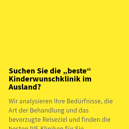
die passende Klinik im Ausland zu finden - ganz
auf Deine Bedürfnisse abgestimmt.
Unser Support ist kostenlos - per E-Mail,
WhatsApp oder in einem Online-
Beratungsgespräch.
Suchen Sie die „beste“
Jetzt Kontakt aufnehmen >
Kinderwunschklinik im
Ausland?
Wir analysieren Ihre Bedürfnisse, die
Art der Behandlung und das
bevorzugte Reiseziel und finden die
besten IVF-Kliniken für Sie.