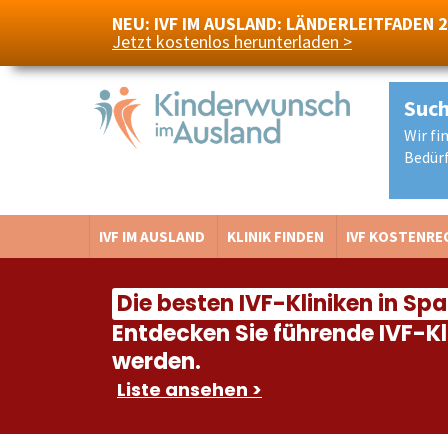
NEU: IVF IM AUSLAND: LÄNDERLEITFADEN 
Jetzt kostenlos herunterladen >
Such
Wir fi
Navigation
Bedürf
IVF IM AUSLAND
KLINIK FINDEN
IVF KOSTENRE
Die besten IVF-Kliniken in Sp
Entdecken Sie führende IVF-Kl
werden.
Liste ansehen >