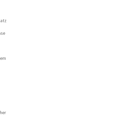
t
satz
ase
nem
her