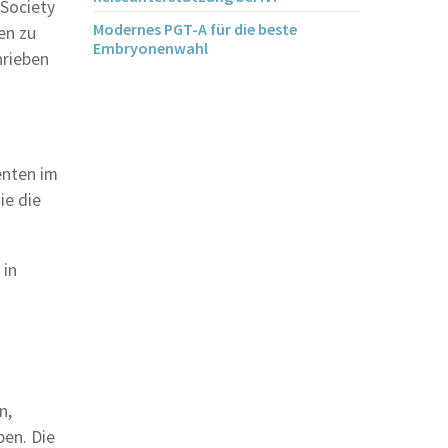
 Society
Modernes PGT-A für die beste
en zu
Embryonenwahl
hrieben
enten im
ie die
 in
n,
ben. Die