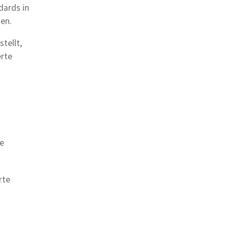
dards in
en.
tellt,
erte
le
rte