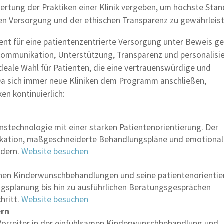
wertung der Praktiken einer Klinik vergeben, um höchste Stan
en Versorgung und der ethischen Transparenz zu gewährleist
ent für eine patientenzentrierte Versorgung unter Beweis ges
kommunikation, Unterstützung, Transparenz und personalisi
deale Wahl für Patienten, die eine vertrauenswürdige und
a sich immer neue Kliniken dem Programm anschließen,
ken kontinuierlich:
nstechnologie mit einer starken Patientenorientierung. Der
nikation, maßgeschneiderte Behandlungspläne und emotiona
rdern.
Website besuchen
rnen Kinderwunschbehandlungen und seine patientenorientie
ngsplanung bis hin zu ausführlichen Beratungsgesprächen
chritt.
Website besuchen
ern
 Vorreiter in der einfühlsamen Kinderwunschbehandlung und