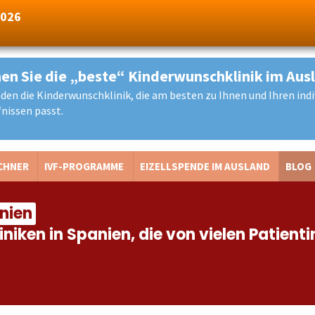
2026
en Sie die „beste“ Kinderwunschklinik im Aus
nden die Kinderwunschklinik, die am besten zu Ihnen und Ihren indi
nissen passt.
CHNER
IVF-PROGRAMME
EIZELLSPENDE IM AUSLAND
BLOG
anien
iniken in Spanien, die von vielen Patien