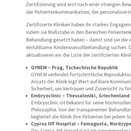
Zertifizierung wird erst nach einer strengen Be
der Patientenkommunikation, der personalisiert
Zertifizierte Kliniken haben ihr starkes Engagem
indem sie Maßstäbe in den Bereichen Patienten
Behandlung gesetzt haben – damit sind sie die i
einfühlsame Kinderwunschbehandlung suchen. D
aktualisieren wir die Liste der zertifizierten Klini
GYNEM – Prag, Tschechische Republik
GYNEM verbindet fortschrittliche Reproduktio
Ansatz der Klinik legt Wert auf klare Kommu
Sicherheit, um Vertrauen und Zuversicht zu fö
Embryoclinic – Thessaloniki, Griechenland
Embryoclinic ist bekannt für seine hochmode
Philosophie. Von der transparenten Behandlu
begleitet die Klinik ihre Patienten bei jedem S
Cyprus IVF Hospital – Famagusta, Nordzyp
Das Cyprus IVF Hospital ist ein renommierter