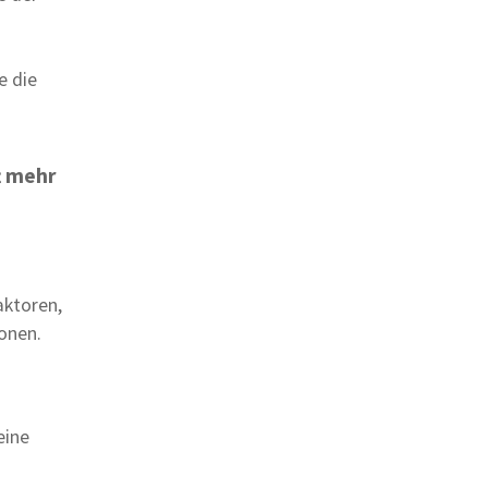
e die
t mehr
aktoren,
onen.
eine