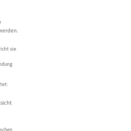
e
 werden.
icht sie
indung
tet:
sicht
ischen