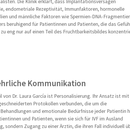
isten. Die Klinik erklärt, dass Implantationsversagen
, endometriale Rezeptivität, Immunfaktoren, hormonelle
alien und männliche Faktoren wie Spermien-DNA-Fragmentie
rs beruhigend für Patientinnen und Patienten, die das Gefüh
u eng nur auf einen Teil des Fruchtbarkeitsbildes konzentri
 ehrliche Kommunikation
 von Dr. Laura García ist Personalisierung. Ihr Ansatz ist mit
geschneiderten Protokollen verbunden, die um die
e Behandlungen und emotionale Bedürfnisse jeder Patientin 
ientinnen und Patienten, wenn sie sich für IVF im Ausland
 sondern Zugang zu einer Ärztin, die ihren Fall individuell ü