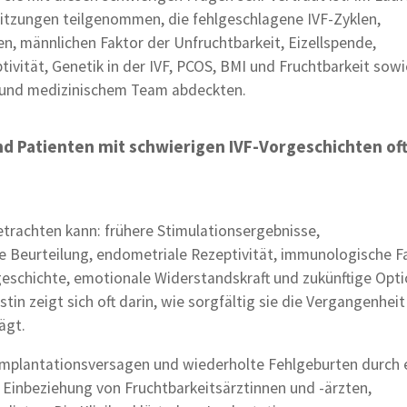
sitzungen teilgenommen, die fehlgeschlagene IVF-Zyklen,
n, männlichen Faktor der Unfruchtbarkeit, Eizellspende,
vität, Genetik in der IVF, PCOS, BMI und Fruchtbarkeit sowi
und medizinischem Team abdeckten.
 und Patienten mit schwierigen IVF-Vorgeschichten of
etrachten kann: frühere Stimulationsergebnisse,
e Beurteilung, endometriale Rezeptivität, immunologische F
geschichte, emotionale Widerstandskraft und zukünftige Opti
tin zeigt sich oft darin, wie sorgfältig sie die Vergangenheit
ägt.
 Implantationsversagen und wiederholte Fehlgeburten durch 
 Einbeziehung von Fruchtbarkeitsärztinnen und -ärzten,