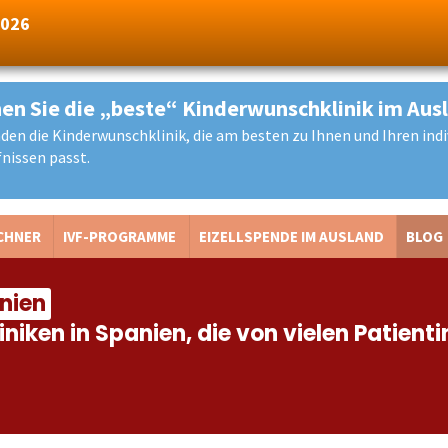
2026
en Sie die „beste“ Kinderwunschklinik im Aus
nden die Kinderwunschklinik, die am besten zu Ihnen und Ihren indi
nissen passt.
CHNER
IVF-PROGRAMME
EIZELLSPENDE IM AUSLAND
BLOG
anien
iniken in Spanien, die von vielen Patien