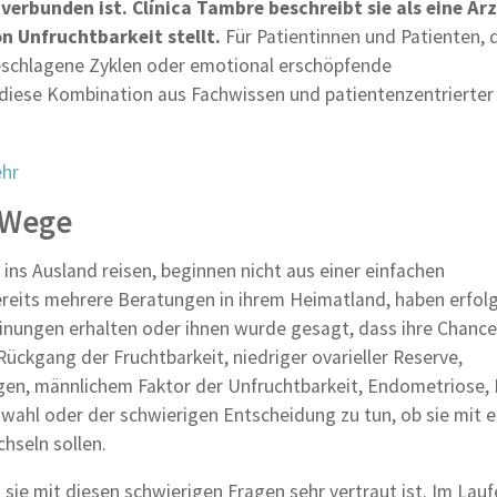
e verbunden ist. Clínica Tambre beschreibt sie als eine Ärz
n Unfruchtbarkeit stellt.
Für Patientinnen und Patienten, 
geschlagene Zyklen oder emotional erschöpfende
diese Kombination aus Fachwissen und patientenzentrierter
ehr
F-Wege
F ins Ausland reisen, beginnen nicht aus einer einfachen
reits mehrere Beratungen in ihrem Heimatland, haben erfol
inungen erhalten oder ihnen wurde gesagt, dass ihre Chanc
ückgang der Fruchtbarkeit, niedriger ovarieller Reserve,
gen, männlichem Faktor der Unfruchtbarkeit, Endometriose,
wahl oder der schwierigen Entscheidung zu tun, ob sie mit 
hseln sollen.
s sie mit diesen schwierigen Fragen sehr vertraut ist. Im Lauf