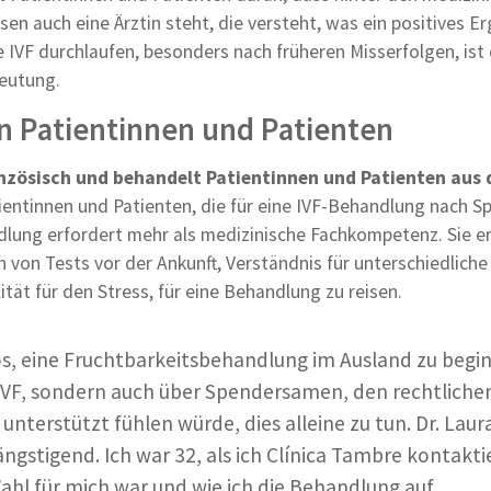
en auch eine Ärztin steht, die versteht, was ein positives E
 IVF durchlaufen, besonders nach früheren Misserfolgen, ist
eutung.
n Patientinnen und Patienten
anzösisch und behandelt Patientinnen und Patienten aus 
ientinnen und Patienten, die für eine IVF-Behandlung nach S
dlung erfordert mehr als medizinische Fachkompetenz. Sie e
von Tests vor der Ankunft, Verständnis für unterschiedliche
tät für den Stress, für eine Behandlung zu reisen.
ös, eine Fruchtbarkeitsbehandlung im Ausland zu begi
r IVF, sondern auch über Spendersamen, den rechtliche
unterstützt fühlen würde, dies alleine zu tun. Dr. Laur
gstigend. Ich war 32, als ich Clínica Tambre kontaktie
Wahl für mich war und wie ich die Behandlung auf