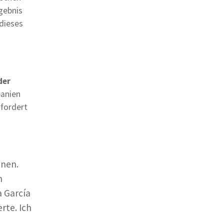
rgebnis
 dieses
der
panien
rfordert
nnen.
n
a García
rte. Ich