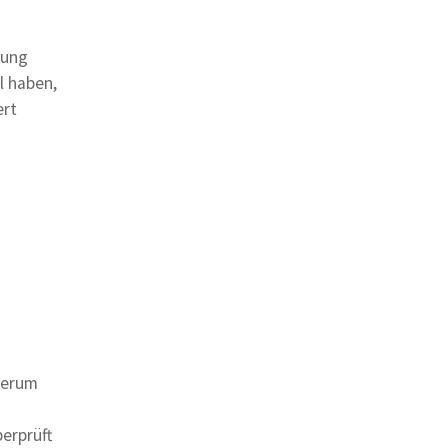
rung
l haben,
ert
herum
berprüft