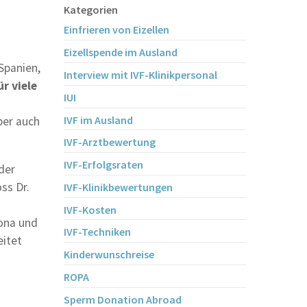
Kategorien
Einfrieren von Eizellen
Eizellspende im Ausland
Spanien,
Interview mit IVF-Klinikpersonal
ür viele
IUI
IVF im Ausland
ber auch
IVF-Arztbewertung
IVF-Erfolgsraten
der
ss Dr.
IVF-Klinikbewertungen
IVF-Kosten
lona und
IVF-Techniken
eitet
Kinderwunschreise
ROPA
Sperm Donation Abroad