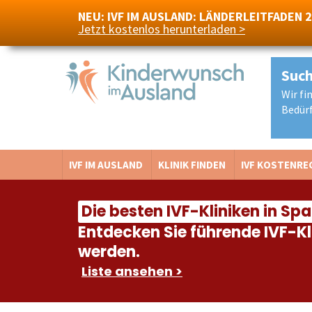
NEU: IVF IM AUSLAND: LÄNDERLEITFADEN 
Jetzt kostenlos herunterladen >
Such
Wir fi
Navigation
Bedürf
IVF IM AUSLAND
KLINIK FINDEN
IVF KOSTENRE
Die besten IVF-Kliniken in Sp
Entdecken Sie führende IVF-Kl
werden.
Liste ansehen >