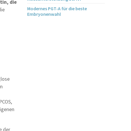
tin, die
Modernes PGT-A für die beste
die
Embryonenwahl
glose
en
 PCOS,
eigenen
e der