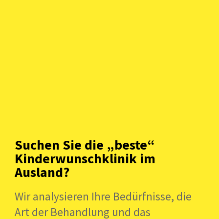
Nutzen Sie unseren
IVF-Kostenrechner
, um Ihre
Kosten zu berechnen.
Neugierig auf die Gebühren für andere Leistungen
Fertility First kontaktieren
bei Fertility First?
IVF-Pakete in der Fertility
First
Suchen Sie die „beste“
Kinderwunschklinik im
>
Ausland?
Wir analysieren Ihre Bedürfnisse, die
Art der Behandlung und das
Vom Fertility First-Team